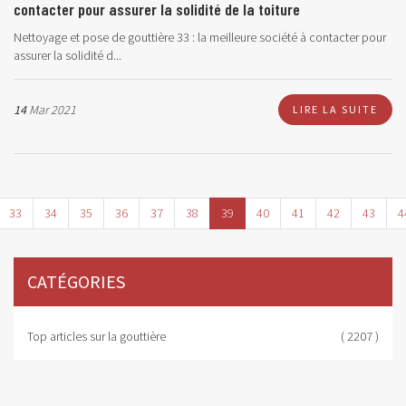
contacter pour assurer la solidité de la toiture
Nettoyage et pose de gouttière 33 : la meilleure société à contacter pour
assurer la solidité d...
14
Mar 2021
LIRE LA SUITE
33
34
35
36
37
38
39
40
41
42
43
4
CATÉGORIES
Top articles sur la gouttière
( 2207 )