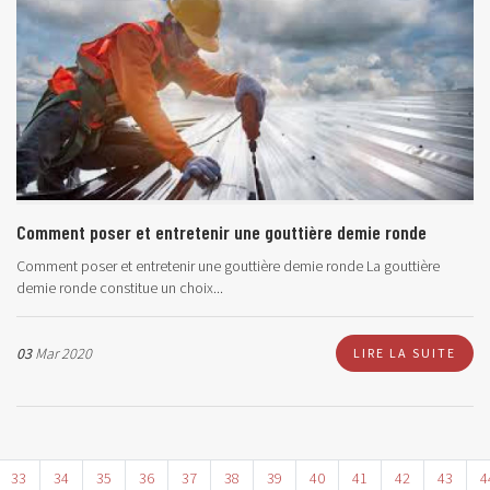
Comment poser et entretenir une gouttière demie ronde
Comment poser et entretenir une gouttière demie ronde La gouttière
demie ronde constitue un choix...
03
Mar 2020
LIRE LA SUITE
33
34
35
36
37
38
39
40
41
42
43
4